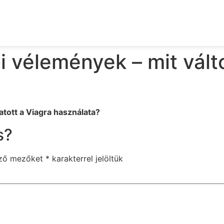
i vélemények – mit vált
atott a Viagra használata?
s?
ező mezőket
*
karakterrel jelöltük