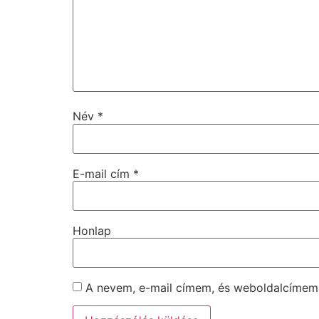
Név
*
E-mail cím
*
Honlap
A nevem, e-mail címem, és weboldalcíme